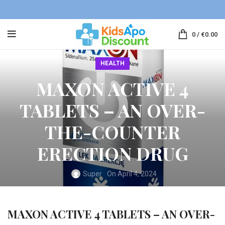
0
/
€
0.00
HEALTH
MAXON ACTIVE 4
TABLETS – AN OVER-
THE-COUNTER
ERECTION DRUG
Super
On April 4, 2024
MAXON ACTIVE 4 TABLETS – AN OVER-