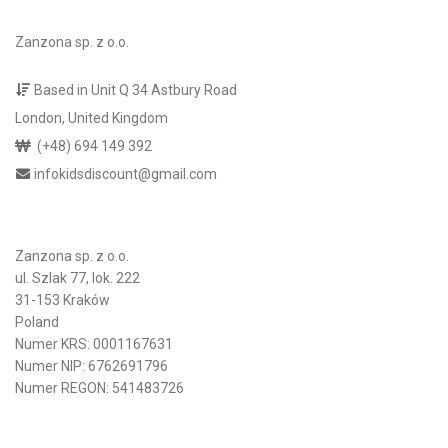
Zanzona sp. z o.o.
Based in Unit Q 34 Astbury Road
London, United Kingdom
(+48) 694 149 392
infokidsdiscount@gmail.com
Zanzona sp. z o.o.
ul. Szlak 77, lok. 222
31-153 Kraków
Poland
Numer KRS: 0001167631
Numer NIP: 6762691796
Numer REGON: 541483726