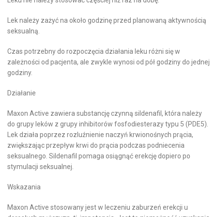
Leku nie należy stosować częściej niż raz na dobę.
Lek należy zażyć na około godzinę przed planowaną aktywnością
seksualną.
Czas potrzebny do rozpoczęcia działania leku różni się w
zależności od pacjenta, ale zwykle wynosi od pół godziny do jednej
godziny.
Działanie
Maxon Active zawiera substancję czynną sildenafil, która należy
do grupy leków z grupy inhibitorów fosfodiesterazy typu 5 (PDE5).
Lek działa poprzez rozluźnienie naczyń krwionośnych prącia,
zwiększając przepływ krwi do prącia podczas podniecenia
seksualnego. Sildenafil pomaga osiągnąć erekcję dopiero po
stymulacji seksualnej.
Wskazania
Maxon Active stosowany jest w leczeniu zaburzeń erekcji u