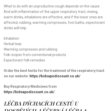
What to do with an unproductive cough depends on the cause.
And with inflammation of the upper respiratory tract, rinsing,
warm drinks, inhalations are effective, and if the lower ones are
affected, rubbing, warming compresses, foot baths, expectorant
drinks will help.
Inhalation
Herbal teas
Warming compresses and rubbing
Folk recipes from conventional products
Expectorant folk remedies
Order the best herbs for the treatment of the respiratory tract
on our website:
https://kidsapodiscount.co.uk/
Buy Respiratory Medicines
from
https://kidsapodiscount.co.uk/
LÉČBA DÝCHACÍCH CESTŮ U
DOSPĚLÝCH. LÉČEBNÁ LÉČBA A