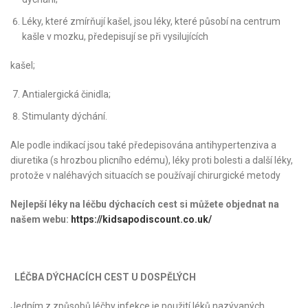
Léky, které zmírňují kašel, jsou léky, které působí na centrum
kašle v mozku, předepisují se při vysilujících
kašel;
Antialergická činidla;
Stimulanty dýchání.
Ale podle indikací jsou také předepisována antihypertenziva a
diuretika (s hrozbou plicního edému), léky proti bolesti a další léky,
protože v naléhavých situacích se používají chirurgické metody
Nejlepší léky na léčbu dýchacích cest si můžete objednat na
našem webu:
https://kidsapodiscount.co.uk/
LÉČBA DÝCHACÍCH CEST U DOSPĚLÝCH
Jedním z způsobů léčby infekce je použití léků nazývaných