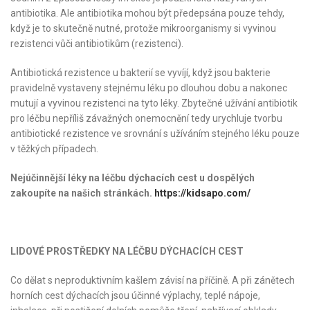
antibiotika. Ale antibiotika mohou být předepsána pouze tehdy,
když je to skutečně nutné, protože mikroorganismy si vyvinou
rezistenci vůči antibiotikům (rezistenci).
Antibiotická rezistence u bakterií se vyvíjí, když jsou bakterie
pravidelně vystaveny stejnému léku po dlouhou dobu a nakonec
mutují a vyvinou rezistenci na tyto léky. Zbytečné užívání antibiotik
pro léčbu nepříliš závažných onemocnění tedy urychluje tvorbu
antibiotické rezistence ve srovnání s užíváním stejného léku pouze
v těžkých případech.
Nejúčinnější léky na léčbu dýchacích cest u dospělých
zakoupíte na našich stránkách.
https
://
kidsapo
.
com
/
LIDOV
É
PROST
Ř
EDKY
NA
L
ÉČ
BU
D
Ý
CHAC
Í
CH
CEST
Co dělat s neproduktivním kašlem závisí na příčině. A při zánětech
horních cest dýchacích jsou účinné výplachy, teplé nápoje,