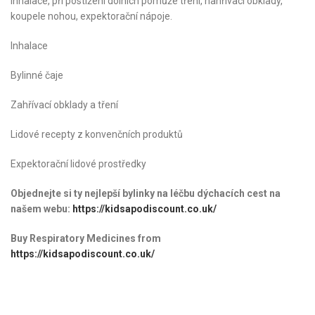
inhalace, při postižení dolních pomůže tření, nahřívací obklady,
koupele nohou, expektorační nápoje.
Inhalace
Bylinné čaje
Zahřívací obklady a tření
Lidové recepty z konvenčních produktů
Expektorační lidové prostředky
Objednejte si ty nejlepší bylinky na léčbu dýchacích cest na
našem webu:
https://kidsapodiscount.co.uk/
Buy Respiratory Medicines
from
https://kidsapodiscount.co.uk/