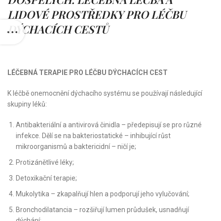
LIDOVÉ PROSTŘEDKY PRO LÉČBU
DÝCHACÍCH CESTŮ
LÉČEBNÁ TERAPIE PRO LÉČBU DÝCHACÍCH CEST
K léčbě onemocnění dýchacího systému se používají následující
skupiny léků:
Antibakteriální a antivirová činidla – předepisují se pro různé
infekce. Dělí se na bakteriostatické – inhibující růst
mikroorganismů a baktericidní – ničí je;
Protizánětlivé léky;
Detoxikační terapie;
Mukolytika – zkapalňují hlen a podporují jeho vylučování;
Bronchodilatancia – rozšiřují lumen průdušek, usnadňují
dýchání;