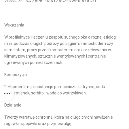
VIDISIC ŻEL NA ZAPALENIA I ZACZERWIENIA OCZU
Wskazania
W profilaktyce i leczeniu zespołu suchego oka o różnej etiologii
m.in. podczas długich podróży pociągiem, samochodem czy
samolotem, pracy przed komputerem oraz przebywania w
klimatyzowanych, sztucznie wentylowanych i centralnie
ogrzewanych pomieszczeniach.
Kompozycja
Karbomer 2mg, substancje pomocnicze: cetrymid, sodu
wodorotlenek, sorbitol, woda do wstrzykiwań.
Działanie
Tworzy warstwę ochronną, która na długo chroni nawilżenie
rogówki i spojówki oraz przynosi ulgę.