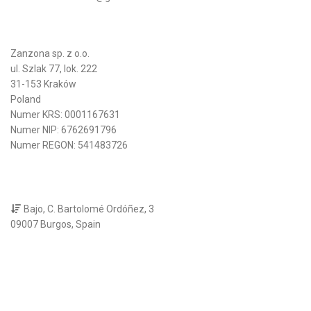
Zanzona sp. z o.o.
ul. Szlak 77, lok. 222
31-153 Kraków
Poland
Numer KRS: 0001167631
Numer NIP: 6762691796
Numer REGON: 541483726
Bajo, C. Bartolomé Ordóñez, 3
09007 Burgos, Spain