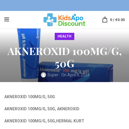
0
/
€
0.00
HEALTH
AKNEROXID 100MG/G,
50G
Super
On April 9, 2024
AKNEROXID 100MG/G, 50G
AKNEROXID 100MG/G, 50G
,
AKNEROXID
AKNEROXID 100MG/G, 50G
,HERMAL KURT