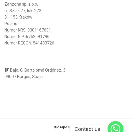
Zanzona sp. z o.o.
ul. Szlak 77, lok. 222
31-153 Kraków
Poland
Numer KRS: 0001167631
Numer NIP: 6762691796
Numer REGON: 541483726
Bajo, C. Bartolomé Ordóñez, 3
09007 Burgos, Spain
Kidsapo
2025
Contact us