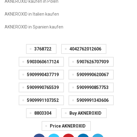
AKNEROXID kaufen in Polen
AKNEROXID in Italien kaufen
AKNEROXID in Spanien kaufen
3768722
4042762012606
5903060617124
5907626707939
5909990437719
5909990620067
5909990765539
5909990857753
5909991107352
5909991343606
8803304
Buy AKNEROXID
Price AKNEROXID